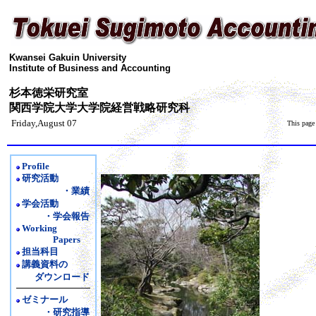
Kwansei Gakuin University
Institute of Business and Accounting
杉本徳栄研究室
関西学院大学大学院経営戦略研究科
Friday,August 07
This page
Profile
研究活動
・業績
学会活動
・学会報告
Working
Papers
担当科目
講義資料の
ダウンロード
ゼミナール
・研究指導